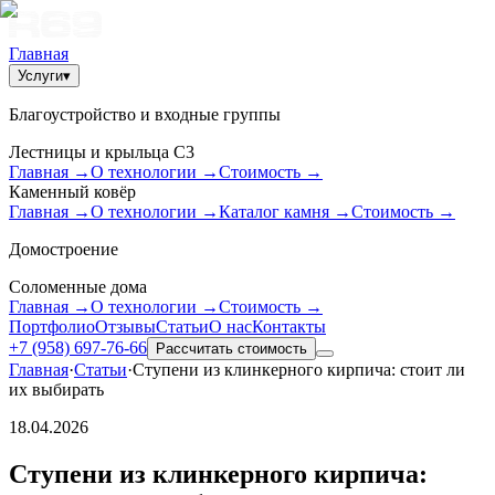
Главная
Услуги
▾
Благоустройство и входные группы
Лестницы и крыльца С3
Главная
→
О технологии
→
Стоимость
→
Каменный ковёр
Главная
→
О технологии
→
Каталог камня
→
Стоимость
→
Домостроение
Соломенные дома
Главная
→
О технологии
→
Стоимость
→
Портфолио
Отзывы
Статьи
О нас
Контакты
+7 (958) 697-76-66
Рассчитать стоимость
Главная
·
Статьи
·
Ступени из клинкерного кирпича: стоит ли
их выбирать
18.04.2026
Ступени из клинкерного кирпича: