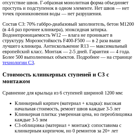
отсутствие швов. Г-образная монолитная форма объединяет
проступь и подступенок в одном элементе. Нет швов — нет
точек проникновения воды — нет разрушения.
Состав С3: 70% габбро-диабазовый заполнитель, бетон М1200
(в 4-6 раз прочнее клинкера), эпоксидная затирка.
Водонепроницаемость W12 — влага не проникает в
структуру. Морозостойкость F400-F500 — в 2 раза выше
лучшего клинкера. Антискольжение R13 — максимальный
европейский класс. Монтаж — 2-5 дней. Гарантия — 4 года.
Более 500 выполненных объектов. Подробнее — на странице
технологии С3
.
Стоимость клинкерных ступеней и С3 с
монтажом
Сравнение для крыльца из 6 ступеней шириной 1200 мм:
Клинкерный кирпич (материал + кладка): высокая
начальная стоимость, ремонт швов каждые 3-5 лет
Клинкерная плитка: умеренная цена, но переоблицовка
каждые 3-5 зим
С3-облицовка (материал + монтаж): сопоставима с
клинкерным кирпичом, но 0 ремонтов за 20+ лет