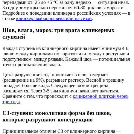
перепадами от -25 до +5 °C за одну неделю — ситуация иная.
За одну зиму крыльцо переживает 60-80 циклов заморозки.
Подробнее о поведении клинкера в российских условиях — в
статье
клинкер: выбор на века или на сезон
.
Шов, влага, мороз: три врага клинкерных
ступеней
Каждая ступень из клинкерного кирпича имеет минимум 4-6
швов: между кирпичами по горизонтали, между проступью и
подступенком, между рядами. Каждый шов — потенциальная
точка проникновения влаги.
Цикл разрушения: вода проникает в шов, замерзает
(расширение на 9%), разрывает раствор. Весной в трещину
попадает больше воды. Следующей зимой трещина
расширяется. Через 3-5 зим кирпичи начинают шататься.
Сравните с тем, что происходит с
клинкерной плиткой через
три года
.
С3-ступени: монолитная форма без швов,
которые разрушают конструкцию
Принципиальное отличие С3 от клинкерного кирпича —