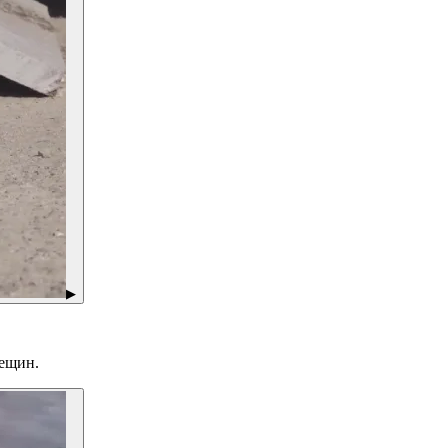
▶
рещин.