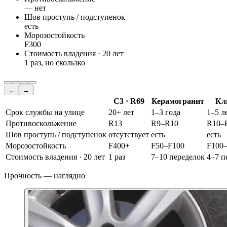
— нет
Шов проступь / подступенок
есть
Морозостойкость
F300
Стоимость владения · 20 лет
1 раз, но скользко
←
→
С3 · R69
Керамогранит
Кл
Срок службы на улице
20+ лет
1–3 года
1–5 л
Противоскольжение
R13
R9–R10
R10–
Шов проступь / подступенок
отсутствует
есть
есть
Морозостойкость
F400+
F50–F100
F100
Стоимость владения · 20 лет
1 раз
7–10 переделок
4–7 п
Прочность — наглядно