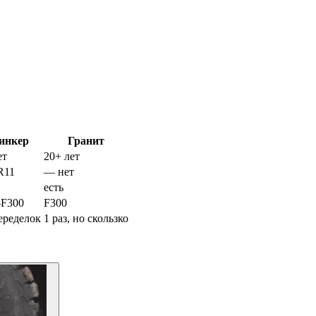
инкер
Гранит
ет
20+ лет
R11
— нет
есть
–F300
F300
еределок
1 раз, но скользко