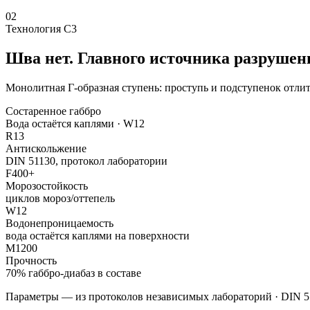
02
Технология С3
Шва нет. Главного источника разрушен
Монолитная Г-образная ступень: проступь и подступенок отлит
Состаренное габбро
Вода остаётся каплями · W12
R13
Антискольжение
DIN 51130, протокол лаборатории
F400+
Морозостойкость
циклов мороз/оттепель
W12
Водонепроницаемость
вода остаётся каплями на поверхности
M1200
Прочность
70% габбро-диабаз в составе
Параметры — из протоколов независимых лабораторий · DIN 5