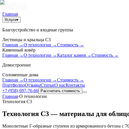
Главная
Услуги
▾
Благоустройство и входные группы
Лестницы и крыльца С3
Главная
→
О технологии
→
Стоимость
→
Каменный ковёр
Главная
→
О технологии
→
Каталог камня
→
Стоимость
→
Домостроение
Соломенные дома
Главная
→
О технологии
→
Стоимость
→
Портфолио
Отзывы
Статьи
О нас
Контакты
+7 (958) 697-76-66
Рассчитать стоимость
Главная
·
О технологии
Технология С3
Технология С3 — материалы для облиц
Монолитные Г-образные ступени из армированного бетона с 70