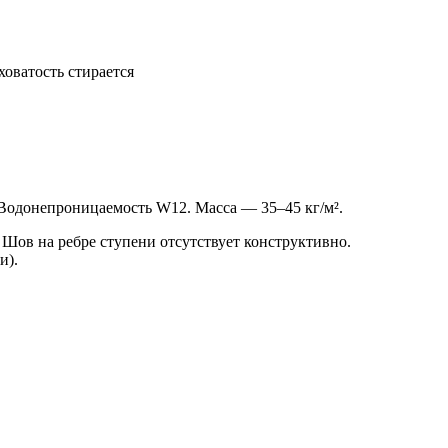
оватость стирается
Водонепроницаемость W12. Масса — 35–45 кг/м².
 Шов на ребре ступени отсутствует конструктивно.
и).