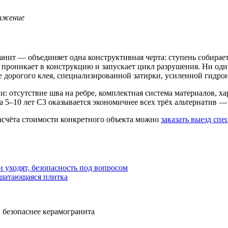
нижение
анит — объединяет одна конструктивная черта: ступень собирае
 проникает в конструкцию и запускает цикл разрушения. Ни один
ее дорогого клея, специализированной затирки, усиленной гидро
: отсутствие шва на ребре, комплектная система материалов, 
а 5–10 лет С3 оказывается экономичнее всех трёх альтернатив
расчёта стоимости конкретного объекта можно
заказать выезд спе
и уходят, безопасность под вопросом
 шатающаяся плитка
 безопаснее керамогранита