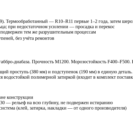
. Термообработанный — R10–R11 первые 1–2 года, затем шерох
ца; при недостаточном усилении — просадка и перекос
 подвержен тем же разрушительным процессам
упеней, без учёта ремонтов
аббро-диабаза. Прочность М1200. Морозостойкость F400–F500. 
ий проступь (380 мм) и подступенок (190 мм) в единую деталь.
 водостойкой полимерной затиркой (входит в комплект поставк
овне конструкции
30 — рельеф на всю глубину, не подвержен истиранию
истема (клей, затирка, накладки — от одного производителя)