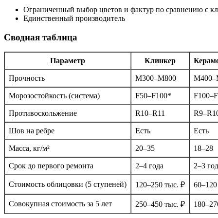
Ограниченный выбор цветов и фактур по сравнению с к
Единственный производитель
Сводная таблица
Параметр
Клинкер
Керам
Прочность
М300–М800
М400–
Морозостойкость (система)
F50–F100*
F100–F
Противоскольжение
R10–R11
R9–R1
Шов на ребре
Есть
Есть
Масса, кг/м²
20–35
18–28
Срок до первого ремонта
2–4 года
2–3 го
Стоимость облицовки (5 ступеней)
120–250 тыс. ₽
60–120
Совокупная стоимость за 5 лет
250–450 тыс. ₽
180–27