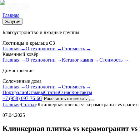
Главная
Услуги
▾
Благоустройство и входные группы
Лестницы и крыльца С3
Главная
→
О технологии
→
Стоимость
→
Каменный ковёр
Главная
→
О технологии
→
Каталог камня
→
Стоимость
→
Домостроение
Соломенные дома
Главная
→
О технологии
→
Стоимость
→
Портфолио
Отзывы
Статьи
О нас
Контакты
+7 (958) 697-76-66
Рассчитать стоимость
Главная
·
Статьи
·
Клинкерная плитка vs керамогранит vs гранит:
07.04.2025
Клинкерная плитка vs керамогранит vs