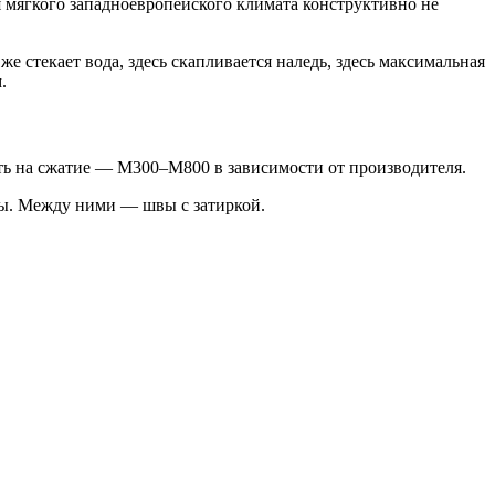
я мягкого западноевропейского климата конструктивно не
е стекает вода, здесь скапливается наледь, здесь максимальная
.
ь на сжатие — М300–М800 в зависимости от производителя.
ты. Между ними — швы с затиркой.