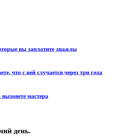
оторые вы заплатите дважды
е, что с ней случается через три года
 вызовете мастера
чий день.