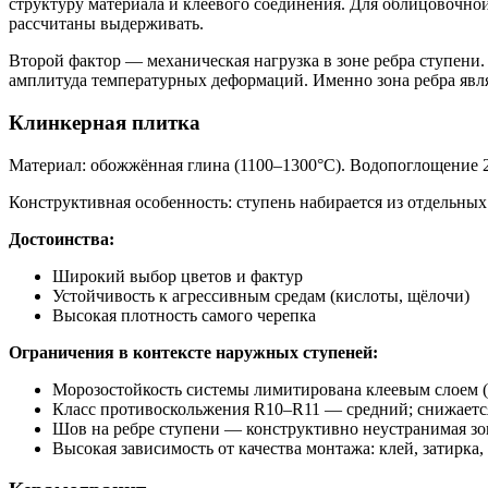
структуру материала и клеевого соединения. Для облицовочной
рассчитаны выдерживать.
Второй фактор — механическая нагрузка в зоне ребра ступени. 
амплитуда температурных деформаций. Именно зона ребра являе
Клинкерная плитка
Материал: обожжённая глина (1100–1300°C). Водопоглощение 
Конструктивная особенность: ступень набирается из отдельны
Достоинства:
Широкий выбор цветов и фактур
Устойчивость к агрессивным средам (кислоты, щёлочи)
Высокая плотность самого черепка
Ограничения в контексте наружных ступеней:
Морозостойкость системы лимитирована клеевым слоем (С
Класс противоскольжения R10–R11 — средний; снижается
Шов на ребре ступени — конструктивно неустранимая зо
Высокая зависимость от качества монтажа: клей, затирка