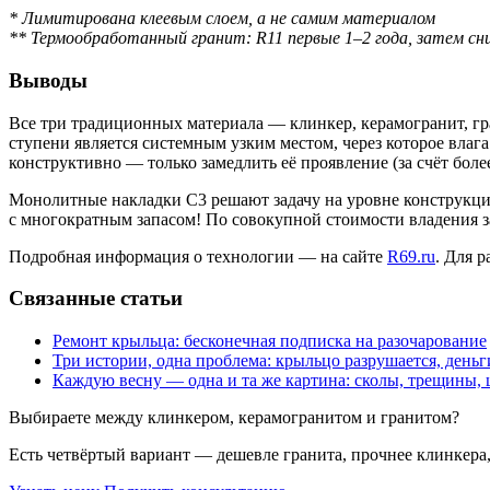
* Лимитирована клеевым слоем, а не самим материалом
** Термообработанный гранит: R11 первые 1–2 года, затем с
Выводы
Все три традиционных материала — клинкер, керамогранит, гр
ступени является системным узким местом, через которое влага
конструктивно — только замедлить её проявление (за счёт бол
Монолитные накладки С3 решают задачу на уровне конструкции
с многократным запасом! По совокупной стоимости владения з
Подробная информация о технологии — на сайте
R69.ru
. Для 
Связанные статьи
Ремонт крыльца: бесконечная подписка на разочарование
Три истории, одна проблема: крыльцо разрушается, деньг
Каждую весну — одна и та же картина: сколы, трещины,
Выбираете между клинкером, керамогранитом и гранитом?
Есть четвёртый вариант — дешевле гранита, прочнее клинкера,