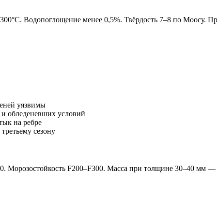
–1300°C. Водопоглощение менее 0,5%. Твёрдость 7–8 по Моосу.
пеней уязвимы
 и обледеневших условий
тык на ребре
 третьему сезону
. Морозостойкость F200–F300. Масса при толщине 30–40 мм — 6