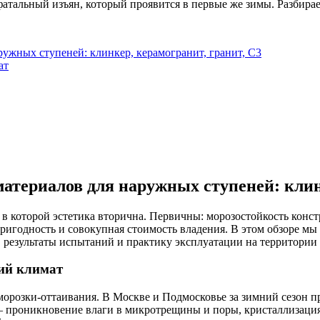
атальный изъян, который проявится в первые же зимы. Разбирае
ужных ступеней: клинкер, керамогранит, гранит, С3
ат
териалов для наружных ступеней: клинк
в которой эстетика вторична. Первичны: морозостойкость конс
пригодность и совокупная стоимость владения. В этом обзоре м
 результаты испытаний и практику эксплуатации на территории
кий климат
розки-оттаивания. В Москве и Подмосковье за зимний сезон про
 проникновение влаги в микротрещины и поры, кристаллизация