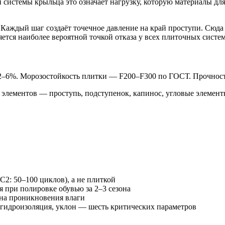
 системы крыльца это означает нагрузку, которую материалы дл
Каждый шаг создаёт точечное давление на край проступи. Сюда ж
тся наиболее вероятной точкой отказа у всех плиточных систем
2–6%. Морозостойкость плитки — F200–F300 по ГОСТ. Прочност
х элементов — проступь, подступенок, капинос, угловые элемен
2: 50–100 циклов), а не плиткой
 при полировке обувью за 2–3 сезона
на проникновения влаги
, гидроизоляция, уклон — шесть критических параметров