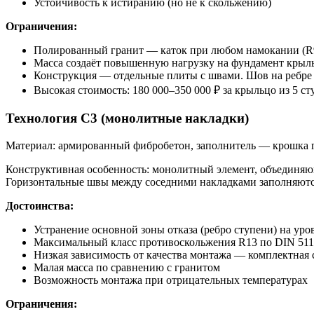
Устойчивость к истиранию (но не к скольжению)
Ограничения:
Полированный гранит — каток при любом намокании (R9)
Масса создаёт повышенную нагрузку на фундамент крыль
Конструкция — отдельные плиты с швами. Шов на ребре
Высокая стоимость: 180 000–350 000 ₽ за крыльцо из 5 ст
Технология С3 (монолитные накладки)
Материал: армированный фибробетон, заполнитель — крошка г
Конструктивная особенность: монолитный элемент, объединяющ
Горизонтальные швы между соседними накладками заполняются
Достоинства:
Устранение основной зоны отказа (ребро ступени) на ур
Максимальный класс противоскольжения R13 по DIN 511
Низкая зависимость от качества монтажа — комплектная с
Малая масса по сравнению с гранитом
Возможность монтажа при отрицательных температурах
Ограничения: