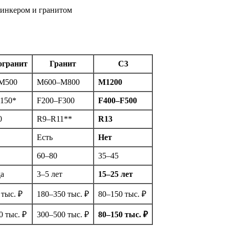
линкером и гранитом
огранит
Гранит
С3
М500
М600–М800
М1200
150*
F200–F300
F400–F500
0
R9–R11**
R13
Есть
Нет
60–80
35–45
да
3–5 лет
15–25 лет
 тыс. ₽
180–350 тыс. ₽
80–150 тыс. ₽
0 тыс. ₽
300–500 тыс. ₽
80–150 тыс. ₽