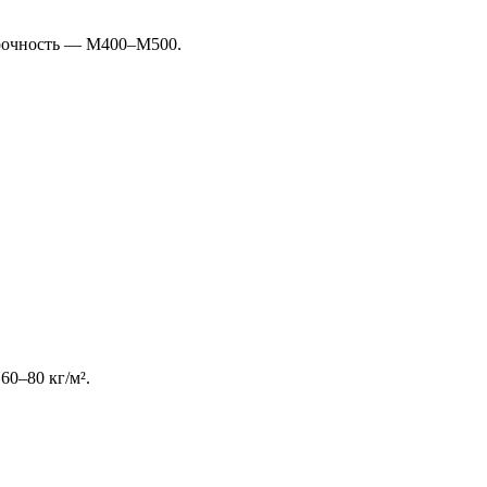
 Прочность — М400–М500.
0–80 кг/м².