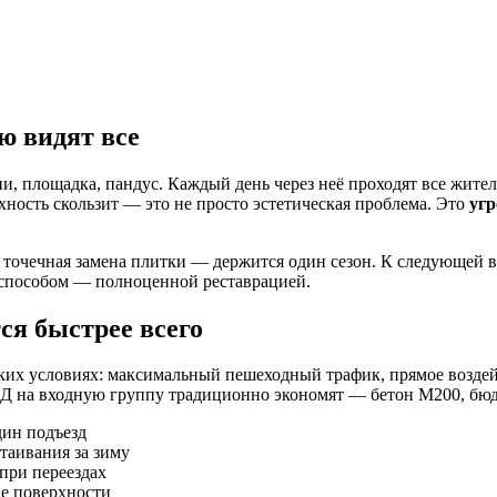
ю видят все
, площадка, пандус. Каждый день через неё проходят все жители
рхность скользит — это не просто эстетическая проблема. Это
угр
точечная замена плитки — держится один сезон. К следующей в
м способом — полноценной реставрацией.
я быстрее всего
их условиях: максимальный пешеходный трафик, прямое воздейст
Д на входную группу традиционно экономят — бетон М200, бюдж
дин подъезд
таивания за зиму
при переездах
е поверхности