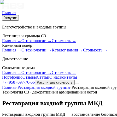
Главная
Услуги
▾
Благоустройство и входные группы
Лестницы и крыльца С3
Главная
→
О технологии
→
Стоимость
→
Каменный ковёр
Главная
→
О технологии
→
Каталог камня
→
Стоимость
→
Домостроение
Соломенные дома
Главная
→
О технологии
→
Стоимость
→
Портфолио
Отзывы
Статьи
О нас
Контакты
+7 (958) 697-76-66
Рассчитать стоимость
Главная
·
Реставрация входной группы
·
Реставрация входной г
Технология С3 · декоративный армированный бетон
Реставрация входной группы МКД
Реставрация входной группы МКД — восстановление безопасн