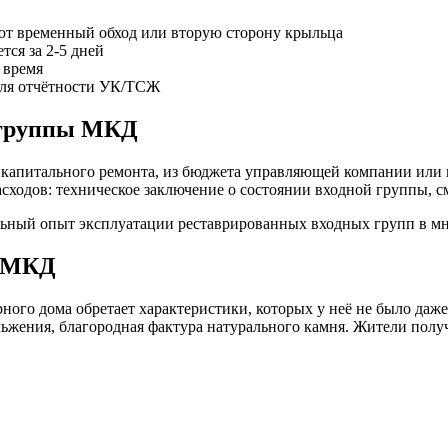
т временный обход или вторую сторону крыльца
тся за 2-5 дней
 время
для отчётности УК/ТСЖ
 группы МКД
 капитального ремонта, из бюджета управляющей компании или
сходов: техническое заключение о состоянии входной группы, с
ьный опыт эксплуатации реставрированных входных групп в м
ы МКД
ого дома обретает характеристики, которых у неё не было даже 
льжения, благородная фактура натурального камня. Жители пол