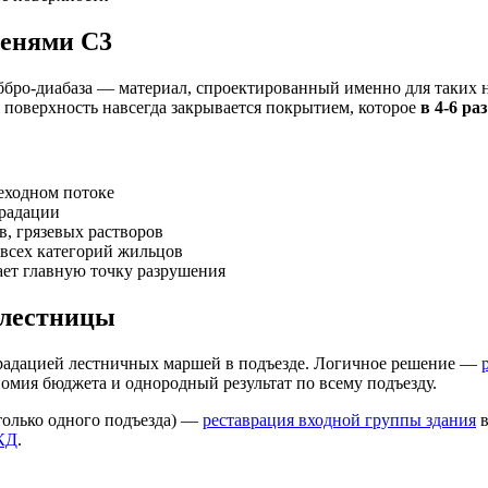
пенями С3
ббро-диабаза — материал, спроектированный именно для таких 
 поверхность навсегда закрывается покрытием, которое
в 4-6 ра
еходном потоке
градации
в, грязевых растворов
всех категорий жильцов
ет главную точку разрушения
 лестницы
радацией лестничных маршей в подъезде. Логичное решение —
омия бюджета и однородный результат по всему подъезду.
только одного подъезда) —
реставрация входной группы здания
в
КД
.