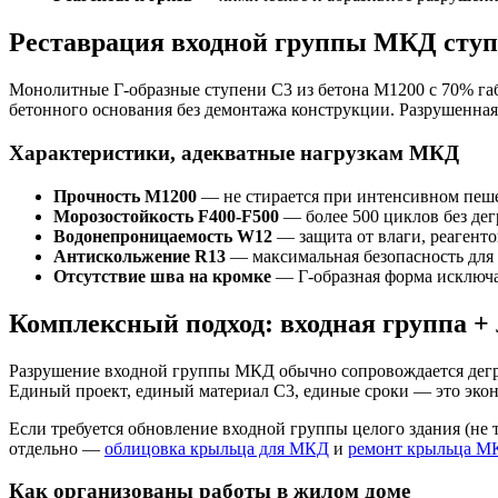
Реставрация входной группы МКД сту
Монолитные Г-образные ступени С3 из бетона М1200 с 70% га
бетонного основания без демонтажа конструкции. Разрушенная
Характеристики, адекватные нагрузкам МКД
Прочность М1200
— не стирается при интенсивном пеш
Морозостойкость F400-F500
— более 500 циклов без де
Водонепроницаемость W12
— защита от влаги, реагенто
Антискольжение R13
— максимальная безопасность для 
Отсутствие шва на кромке
— Г-образная форма исключа
Комплексный подход: входная группа +
Разрушение входной группы МКД обычно сопровождается дег
Единый проект, единый материал С3, единые сроки — это экон
Если требуется обновление входной группы целого здания (не 
отдельно —
облицовка крыльца для МКД
и
ремонт крыльца М
Как организованы работы в жилом доме