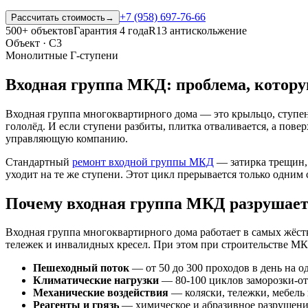
+7 (958) 697-76-66
Рассчитать стоимость
→
500+ объектов
Гарантия 4 года
R13 антискольжение
Объект · С3
Монолитные Г-ступени
Входная группа МКД: проблема, котору
Входная группа многоквартирного дома — это крыльцо, ступени
гололёд. И если ступени разбиты, плитка отваливается, а пове
управляющую компанию.
Стандартный
ремонт входной группы МКД
— затирка трещин, 
уходит на те же ступени. Этот цикл прерывается только одни
Почему входная группа МКД разрушаетс
Входная группа многоквартирного дома работает в самых жёстк
тележек и инвалидных кресел. При этом при строительстве МК
Пешеходный поток
— от 50 до 300 проходов в день на о
Климатические нагрузки
— 80-100 циклов заморозки-от
Механические воздействия
— коляски, тележки, мебель 
Реагенты и грязь
— химическое и абразивное разрушени