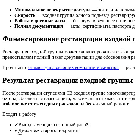
Минимальное перекрытие доступа
— жители использую
Скорость
— входная группа одного подъезда реставрируе
Работа в дневные часы
— без шума в вечернее и ночное
Полная документация
— акты, сертификаты, паспорта 
Финансирование реставрации входной
Реставрация входной группы может финансироваться из фонда
предоставляем полный пакет документации для обоснования ра
Прочитайте
отзывы управляющих компаний и жильцов
— реал
Результат реставрации входной групп
После реставрации ступенями С3 входная группа многоквартирн
бетона, абсолютная влагозащита, максимальный класс антиско
избавление от ежегодных расходов
на бесконечный ремонт.
Входит в работу
✓
Выезд замерщика и точный расчёт
✓
Демонтаж старого покрытия