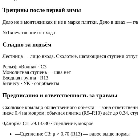
Трещины после первой зимы
Дело не в монтажниках и не в марке плитки. Дело в швах — г
№1
впечатление от входа
Стыдно за подъём
Лестница — лицо входа. Сколотые, шатающиеся ступени отпуги
Рельеф «Волна» · С3
Монолитная ступень — шва нет
Входная группа · R13
Бизнесу · УК · соцобъекты
Предписания и ответственность за травмы
Скользкое крыльцо общественного объекта — зона ответственн
ниже 0,4 на мокром; обычная плитка (R9–R10) даёт до 0,34, сту
0,4
норма СП 29.13330 · сцепление, мокрое
—
Сцепление С3: μ > 0,70 (R13) — вдвое выше нормы