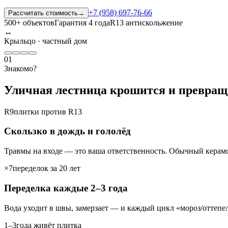
+7 (958) 697-76-66
Рассчитать стоимость
→
500+ объектов
Гарантия 4 года
R13 антискольжение
↔
Крыльцо · частный дом
01
Знакомо?
Уличная лестница крошится и превраща
R9
плитки против R13
Скользко в дождь и гололёд
Травмы на входе — это ваша ответственность. Обычный керам
×7
переделок за 20 лет
Переделка каждые 2–3 года
Вода уходит в швы, замерзает — и каждый цикл «мороз/оттепе
1–3
года живёт плитка