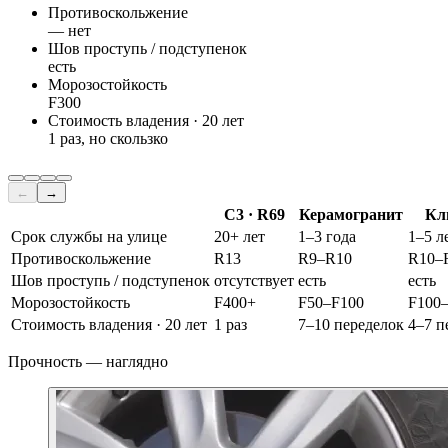
Противоскольжение
— нет
Шов проступь / подступенок
есть
Морозостойкость
F300
Стоимость владения · 20 лет
1 раз, но скользко
←
→
С3 · R69
Керамогранит
Кл
Срок службы на улице
20+ лет
1–3 года
1–5 л
Противоскольжение
R13
R9–R10
R10–
Шов проступь / подступенок
отсутствует
есть
есть
Морозостойкость
F400+
F50–F100
F100
Стоимость владения · 20 лет
1 раз
7–10 переделок
4–7 п
Прочность — наглядно