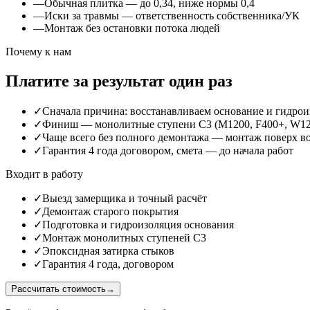
—
Обычная плитка — до 0,34, ниже нормы 0,4
—
Иски за травмы — ответственность собственника/УК
—
Монтаж без остановки потока людей
Почему к нам
Платите за результат один раз
✓
Сначала причина: восстанавливаем основание и гидр
✓
Финиш — монолитные ступени С3 (М1200, F400+, W12, 
✓
Чаще всего без полного демонтажа — монтаж поверх во
✓
Гарантия 4 года договором, смета — до начала работ
Входит в работу
✓
Выезд замерщика и точный расчёт
✓
Демонтаж старого покрытия
✓
Подготовка и гидроизоляция основания
✓
Монтаж монолитных ступеней С3
✓
Эпоксидная затирка стыков
✓
Гарантия 4 года, договором
Рассчитать стоимость
→