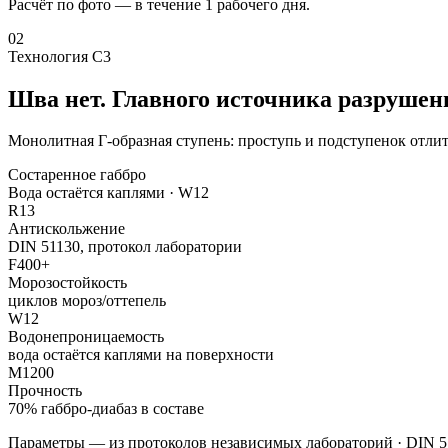
Расчёт по фото — в течение 1 рабочего дня.
02
Технология С3
Шва нет. Главного источника разрушен
Монолитная Г-образная ступень: проступь и подступенок отлит
Состаренное габбро
Вода остаётся каплями · W12
R13
Антискольжение
DIN 51130, протокол лаборатории
F400+
Морозостойкость
циклов мороз/оттепель
W12
Водонепроницаемость
вода остаётся каплями на поверхности
M1200
Прочность
70% габбро-диабаз в составе
Параметры — из протоколов независимых лабораторий · DIN 5