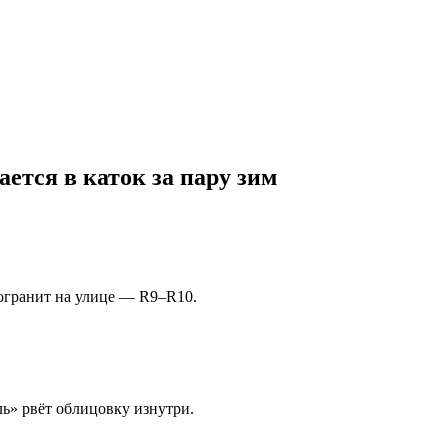
ется в каток за пару зим
огранит на улице — R9–R10.
ль» рвёт облицовку изнутри.