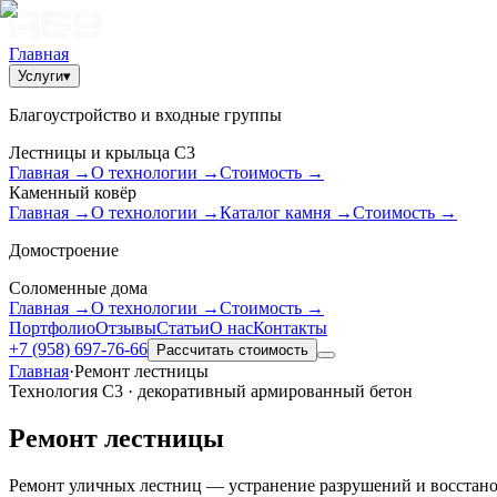
Главная
Услуги
▾
Благоустройство и входные группы
Лестницы и крыльца С3
Главная
→
О технологии
→
Стоимость
→
Каменный ковёр
Главная
→
О технологии
→
Каталог камня
→
Стоимость
→
Домостроение
Соломенные дома
Главная
→
О технологии
→
Стоимость
→
Портфолио
Отзывы
Статьи
О нас
Контакты
+7 (958) 697-76-66
Рассчитать стоимость
Главная
·
Ремонт лестницы
Технология С3 · декоративный армированный бетон
Ремонт лестницы
Ремонт уличных лестниц — устранение разрушений и восстано