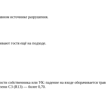
лавном источнике разрушения.
вают гостя ещё на подходе.
ости собственника или УК: падение на входе оборачивается тра
пени С3 (R13) — более 0,70.