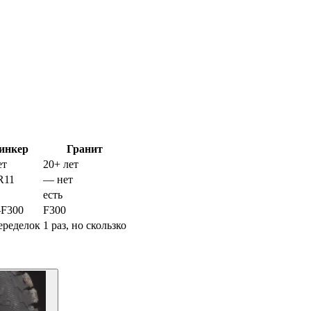
инкер
Гранит
ет
20+ лет
R11
— нет
есть
–F300
F300
еределок
1 раз, но скользко