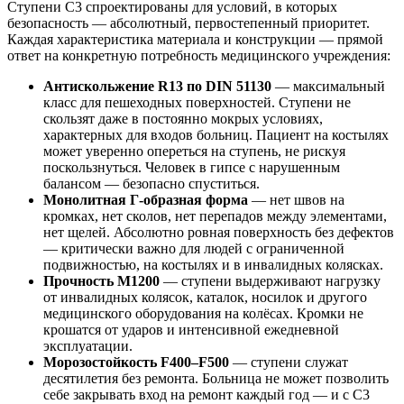
Ступени С3 спроектированы для условий, в которых
безопасность — абсолютный, первостепенный приоритет.
Каждая характеристика материала и конструкции — прямой
ответ на конкретную потребность медицинского учреждения:
Антискольжение R13 по DIN 51130
— максимальный
класс для пешеходных поверхностей. Ступени не
скользят даже в постоянно мокрых условиях,
характерных для входов больниц. Пациент на костылях
может уверенно опереться на ступень, не рискуя
поскользнуться. Человек в гипсе с нарушенным
балансом — безопасно спуститься.
Монолитная Г-образная форма
— нет швов на
кромках, нет сколов, нет перепадов между элементами,
нет щелей. Абсолютно ровная поверхность без дефектов
— критически важно для людей с ограниченной
подвижностью, на костылях и в инвалидных колясках.
Прочность М1200
— ступени выдерживают нагрузку
от инвалидных колясок, каталок, носилок и другого
медицинского оборудования на колёсах. Кромки не
крошатся от ударов и интенсивной ежедневной
эксплуатации.
Морозостойкость F400–F500
— ступени служат
десятилетия без ремонта. Больница не может позволить
себе закрывать вход на ремонт каждый год — и с С3