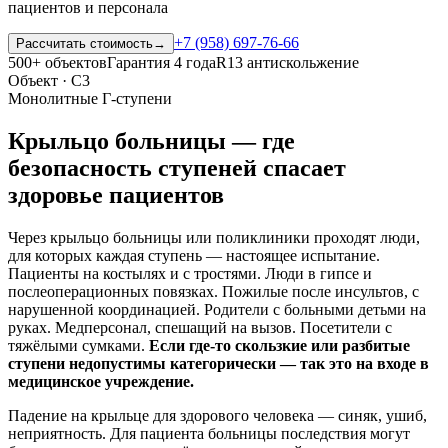
пациентов и персонала
+7 (958) 697-76-66
Рассчитать стоимость
→
500+ объектов
Гарантия 4 года
R13 антискольжение
Объект · С3
Монолитные Г-ступени
Крыльцо больницы — где
безопасность ступеней спасает
здоровье пациентов
Через крыльцо больницы или поликлиники проходят люди,
для которых каждая ступень — настоящее испытание.
Пациенты на костылях и с тростями. Люди в гипсе и
послеоперационных повязках. Пожилые после инсультов, с
нарушенной координацией. Родители с больными детьми на
руках. Медперсонал, спешащий на вызов. Посетители с
тяжёлыми сумками.
Если где-то скользкие или разбитые
ступени недопустимы категорически — так это на входе в
медицинское учреждение.
Падение на крыльце для здорового человека — синяк, ушиб,
неприятность. Для пациента больницы последствия могут