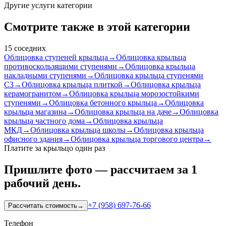
Другие услуги категории
Смотрите также в этой категории
15
соседних
Облицовка ступеней крыльца
→
Облицовка крыльца
противоскользящими ступенями
→
Облицовка крыльца
накладными ступенями
→
Облицовка крыльца ступенями
С3
→
Облицовка крыльца плиткой
→
Облицовка крыльца
керамогранитом
→
Облицовка крыльца морозостойкими
ступенями
→
Облицовка бетонного крыльца
→
Облицовка
крыльца магазина
→
Облицовка крыльца на даче
→
Облицовка
крыльца частного дома
→
Облицовка крыльца
МКД
→
Облицовка крыльца школы
→
Облицовка крыльца
офисного здания
→
Облицовка крыльца торгового центра
→
Платите за крыльцо один раз
Пришлите фото — рассчитаем за 1
рабочий день.
+7 (958) 697-76-66
Рассчитать стоимость
→
Телефон