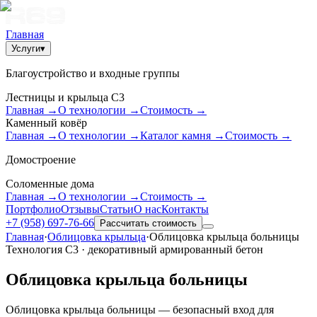
Главная
Услуги
▾
Благоустройство и входные группы
Лестницы и крыльца С3
Главная
→
О технологии
→
Стоимость
→
Каменный ковёр
Главная
→
О технологии
→
Каталог камня
→
Стоимость
→
Домостроение
Соломенные дома
Главная
→
О технологии
→
Стоимость
→
Портфолио
Отзывы
Статьи
О нас
Контакты
+7 (958) 697-76-66
Рассчитать стоимость
Главная
·
Облицовка крыльца
·
Облицовка крыльца больницы
Технология С3 · декоративный армированный бетон
Облицовка крыльца больницы
Облицовка крыльца больницы — безопасный вход для