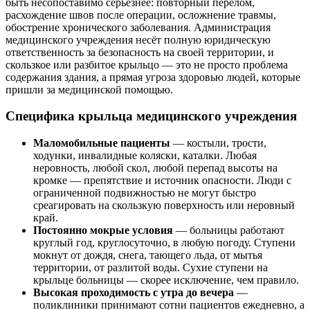
быть несопоставимо серьёзнее: повторный перелом,
расхождение швов после операции, осложнение травмы,
обострение хронического заболевания. Администрация
медицинского учреждения несёт полную юридическую
ответственность за безопасность на своей территории, и
скользкое или разбитое крыльцо — это не просто проблема
содержания здания, а прямая угроза здоровью людей, которые
пришли за медицинской помощью.
Специфика крыльца медицинского учреждения
Маломобильные пациенты
— костыли, трости,
ходунки, инвалидные коляски, каталки. Любая
неровность, любой скол, любой перепад высоты на
кромке — препятствие и источник опасности. Люди с
ограниченной подвижностью не могут быстро
среагировать на скользкую поверхность или неровный
край.
Постоянно мокрые условия
— больницы работают
круглый год, круглосуточно, в любую погоду. Ступени
мокнут от дождя, снега, тающего льда, от мытья
территории, от разлитой воды. Сухие ступени на
крыльце больницы — скорее исключение, чем правило.
Высокая проходимость с утра до вечера
—
поликлиники принимают сотни пациентов ежедневно, а