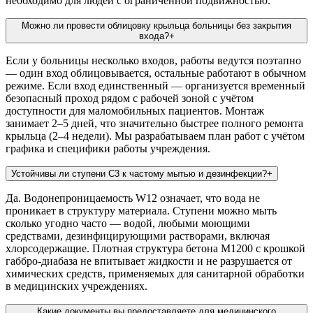
необходимо для людей с ограниченной подвижностью.
Можно ли провести облицовку крыльца больницы без закрытия
входа?
+
Если у больницы несколько входов, работы ведутся поэтапно
— один вход облицовывается, остальные работают в обычном
режиме. Если вход единственный — организуется временный
безопасный проход рядом с рабочей зоной с учётом
доступности для маломобильных пациентов. Монтаж
занимает 2–5 дней, что значительно быстрее полного ремонта
крыльца (2–4 недели). Мы разрабатываем план работ с учётом
графика и специфики работы учреждения.
Устойчивы ли ступени С3 к частому мытью и дезинфекции?
+
Да. Водонепроницаемость W12 означает, что вода не
проникает в структуру материала. Ступени можно мыть
сколько угодно часто — водой, любыми моющими
средствами, дезинфицирующими растворами, включая
хлорсодержащие. Плотная структура бетона М1200 с крошкой
габбро-диабаза не впитывает жидкости и не разрушается от
химических средств, применяемых для санитарной обработки
в медицинских учреждениях.
Какие документы вы предоставляете для медицинского